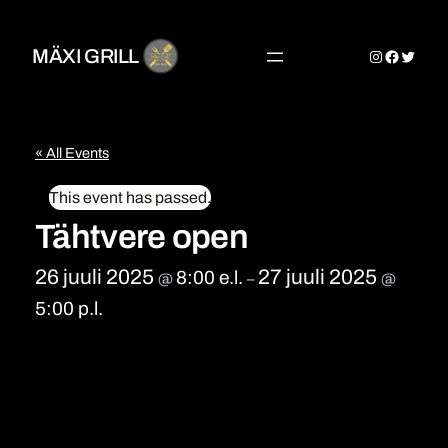
MÄXI GRILL
Instagram
Faceboo
TIKT
« All Events
This event has passed.
Tähtvere open
26 juuli 2025
27 juuli 2025
8:00 e.l.
@
–
@
5:00 p.l.